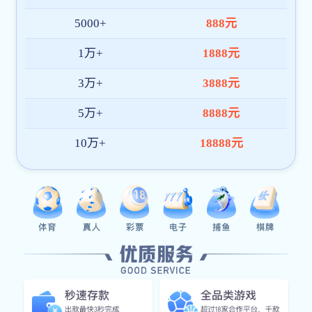
达到预期，直到近期才迎来了突破。
此次获得亚冠二级冠军，不仅是对球队努力奋斗的一
种肯定，更是其历史上一个重要的转折点。回顾往
昔，大阪钢巴经历过低谷与高峰，在艰苦拼搏中逐渐
形成了独特的团队文化与战术风格，这些都是他们取
得成功的重要因素。
该队的成功离不开众多优秀球员和教练的共同努力，
他们通过不断磨合与实践，使得球队在技术层面不断
提升。在这个过程中，大阪钢巴不仅培养出了许多优
秀选手，还为日本国家队输送了人才，为整个国家足
球的发展做出了贡献。
2、亚冠二级冠军的重要意义
亚冠二级冠军作为亚洲足球最高水平赛事之一，其重