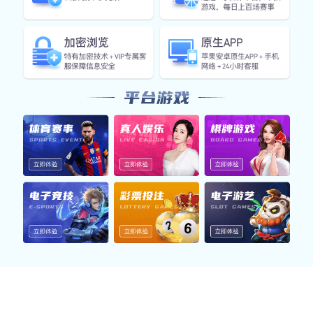
要性不言而喻。首先，这个冠军象征着亚洲各国顶尖
俱乐部之间竞争力的较量，是实力与技巧的直接体
现。对于大阪钢巴而言，这一荣誉意味着他们在国际
舞台上的认可，有助于提升球队形象及市场价值。
其次，获得这一奖项还可以激励更多年轻球员投身于
职业足球当中，尤其是在日本这样一个崇尚团队合作
和拼搏精神的国家。这种激励效应，不仅能推动青少
年参与体育运动，也能提高整体社会对足球运动的关
注度，从而营造出更加良好的发展环境。
最后，此次胜利也为其他亚洲俱乐部树立了榜样。不
同于以往单纯追求国内荣誉，现在越来越多俱乐部开
始重视国际赛事成绩，通过借鉴成功经验来提升自身
竞争力，实现更高水平的发展目标。