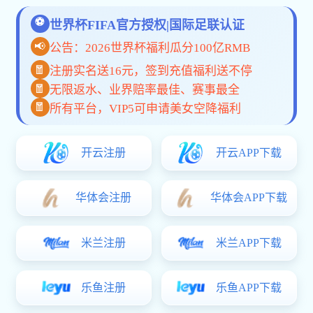
手机App
网页版
亚足联主席祝贺大阪钢巴首获亚冠
二级冠军成就日本足球新里程碑
2026-06-29 12:58
49 次阅读
首页
/
体育资讯
近日，亚足联主席对大阪钢巴首度获得亚冠二级冠军