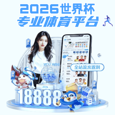
注册入口
完美体育官网
APP与网页版入
口｜畅享全球体育赛事与数据
服务
欢迎访问
完美体育官网
，提供全面覆盖足球、
篮球、电竞等项目的赛事资讯与数据内容， 支
持
APP下载
与
网页使用
，每日同步更新千场比
赛，聚焦热门体育内容， 助您轻松获取赛事动
态，掌握比赛节奏。