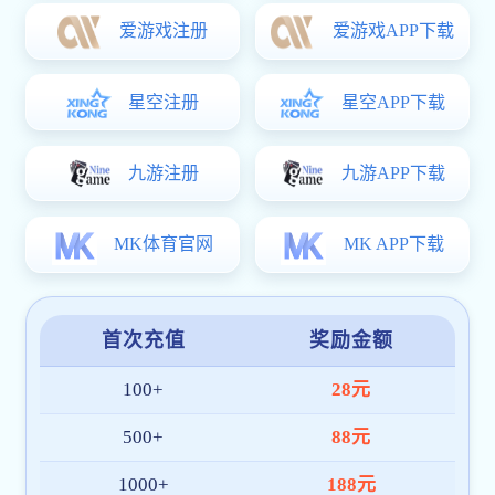
入探讨，重点分析两名球员的引进可能性。首先，克
鲁兹指出帕斯的引进难度较大，这与多方面因素有
关，包括市场竞争和球队需求。其次，他提到马斯坦
托诺作为理想选择的原因，包括其潜力和适配性。此
外，文章还将讨论国米当前的转会策略背景，以及如
何在财政限制下进行有效引援。通过这几个方面的逐
步分析，我们能更全面地理解克鲁兹所表达的观点及
其对球队未来布局的重要性。
1、帕斯引进的困难
克鲁兹明确指出，帕斯作为一名优秀球员，其引进面
临着诸多挑战。首先，市场上的竞争非常激烈，多家
顶级球队均对他表示了关注。这使得国米在谈判时处
于相对劣势，因为其他俱乐部可能提供更高的薪水和