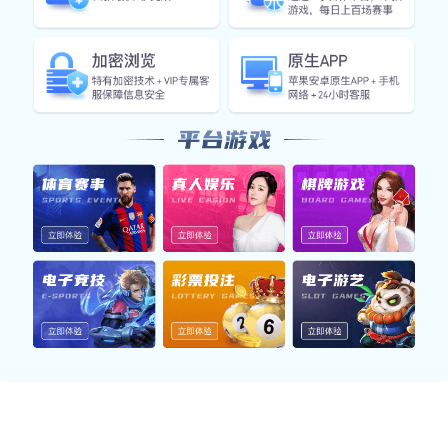
备良好的适应性，可以快速融入国米现有阵容中。克
鲁兹提到，马斯坦托诺不仅技术全面，而且踢法灵
活，可以填补多个位置上的空缺。
此外，从经济角度来看，引进马斯坦托诺所需付出的
成本相对较低，这使得他成为国米转会计划中一个可
行性的选项。即便是在财政紧缩的大环境下，俱乐部
也能够承担这一笔费用，为球队注入新鲜血液。
最重要的是，马斯坦托诺具备很大的上升空间，他年
轻且有潜力，这符合国米长期发展的方向。如果能够
借助他的成长，提高整体实力，将极大促进球队未来
的发展目标，实现可持续发展。
3、国米转会策略背景